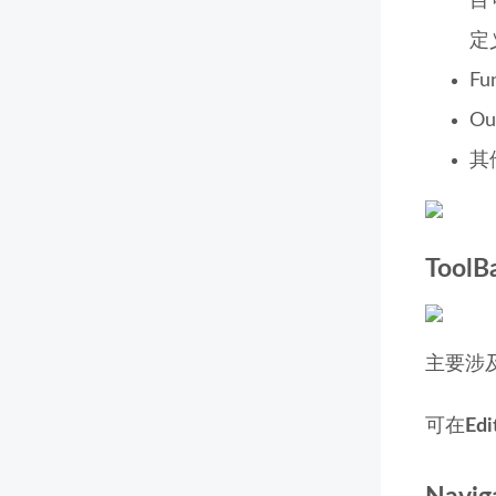
目可
定
F
O
其
Tool
主要涉
可在
Edi