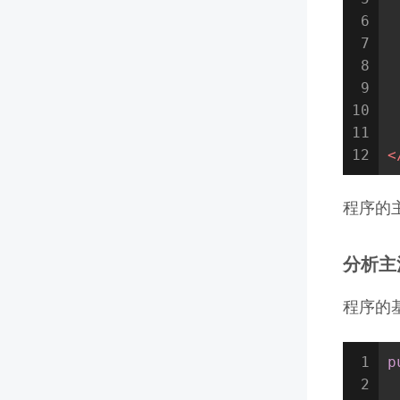
6
7
8
9
10
11
12
<
程序的主活
分析主
程序的基本
1
p
2