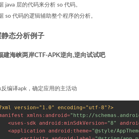
据 java 层的代码来分析 so 代码。
据 so 代码的逻辑辅助整个程序的分析。
层静态分析例子
-福建海峡两岸CTF-APK逆向,逆向试试吧
dx反编译apk，确定应用的主活动
?xml version="1.0" encoding="utf-8"?>
manifest
xmlns:android
=
"http://schemas.androi
<
uses-sdk
android:minSdkVersion
=
"8"
androi
<
application
android:theme
=
"@style/AppThem
<
activity
android:label
=
"@string/app_n