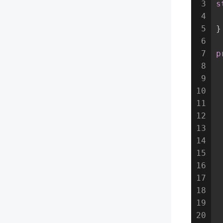
3
s
4
 
5
}
6
7
p
8
9
 
10
11
12
13
14
 
15
16
17
 
18
19
 
20
 