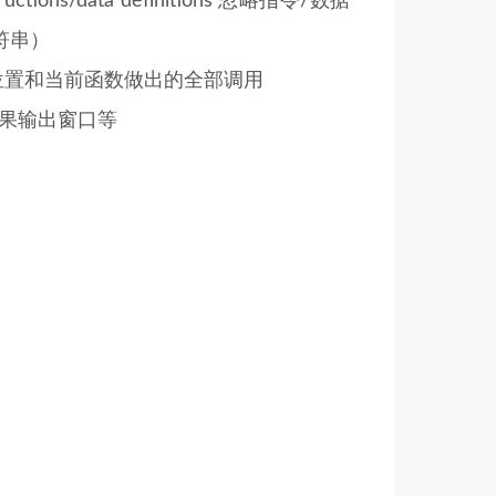
ons/data definitions 忽略指令/数据
符串）
函数的位置和当前函数做出的全部调用
本结果输出窗口等