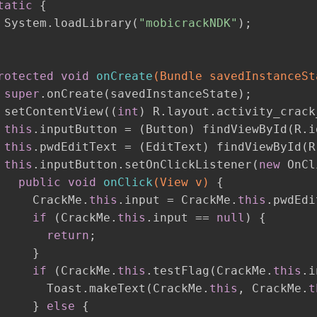
tatic
 {
 System.loadLibrary(
"mobicrackNDK"
);
rotected
void
onCreate
(Bundle savedInstanceSt
super
.onCreate(savedInstanceState);
 setContentView((
int
) R.layout.activity_crack
this
.inputButton = (Button) findViewById(R.i
this
.pwdEditText = (EditText) findViewById(R
this
.inputButton.setOnClickListener(
new
 OnCl
public
void
onClick
(View v)
{
     CrackMe.
this
.input = CrackMe.
this
.pwdEdi
if
 (CrackMe.
this
.input == 
null
) {
return
;
     }
if
 (CrackMe.
this
.testFlag(CrackMe.
this
.i
       Toast.makeText(CrackMe.
this
, CrackMe.
t
     } 
else
 {