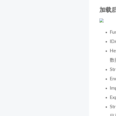
加载
F
I
H
数
S
E
I
E
S