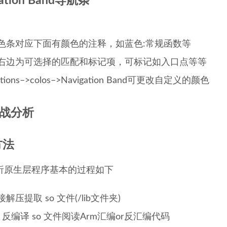
gation Band导航条
色条对应下面有颜色的注释，如蓝色:常规函数等
右边为可选择的匹配和标记项，可标记如入口点等等
tions–>colos–>Navigation Band可更改自定义的颜色
实战分析
方法
析原生层程序基本的过程如下
接解压提取 so 文件(/lib文件夹)
da 反编译 so 文件阅读Arm汇编or反汇编代码