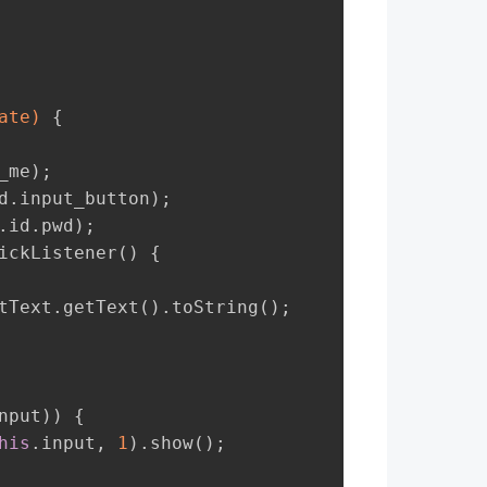
ate)
{
_me);
d.input_button);
.id.pwd);
ickListener() {
tText.getText().toString();
nput)) {
his
.input, 
1
).show();