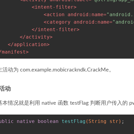
<
intent-filter
>
<
action
android:name
=
"android.
<
category
android:name
=
"androi
</
intent-filter
>
</
activity
>
</
application
>
/
manifest
>
动为 com.example.mobicrackndk.CrackMe。
活动
情况就是利用 native 函数 testFlag 判断用户传入的 pw
ublic
native
boolean
testFlag
(String str)
;