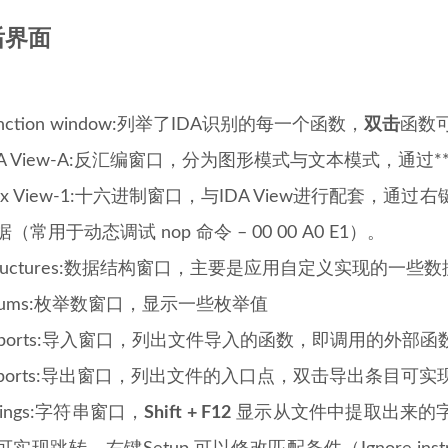
后界面
unction window:列举了IDA识别的每一个函数，
双击
函数
DA View-A:反汇编窗口，分为图形模式与文本模式，通过**空
ex View-1:十六进制窗口，与IDA View进行配套，通
据（常用于动态调试 nop 命令 – 00 00 A0 E1）。
tructures:数据结构窗口，主要是应用自定义实现的一些
nums:枚举数窗口，显示一些枚举值
mports:导入窗口，列出文件导入的函数，即调用的外部函
xports:导出窗口，列出文件的入口点，双击导出条目可实
trings:字符串窗口，
Shift + F12
显示从文件中提取出来的