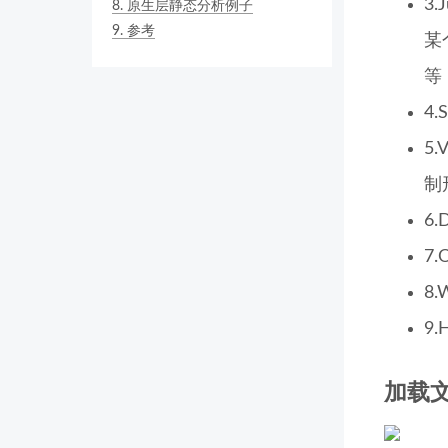
3
8.
原生层静态分析例子
9.
参考
某
等
4
5
制
6.
7
8
9
加载