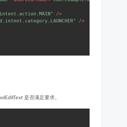
intent.action.MAIN"
 />
d.intent.category.LAUNCHER"
 />
dEditText 是否满足要求。